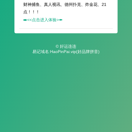
财神捕鱼、真人视讯、德州扑克、炸金花、21
点！！！
➡️<<点击进入体验>⬅️
© 好运连连
易记域名:HaoPinPai.vip(好品牌拼音)